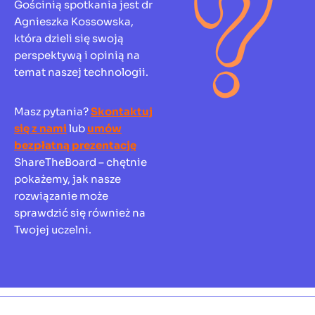
Gościnią spotkania jest dr
Agnieszka Kossowska,
która dzieli się swoją
perspektywą i opinią na
temat naszej technologii.
Masz pytania?
Skontaktuj
się z nami
lub
umów
bezpłatną prezentację
ShareTheBoard – chętnie
pokażemy, jak nasze
rozwiązanie może
sprawdzić się również na
Twojej uczelni.