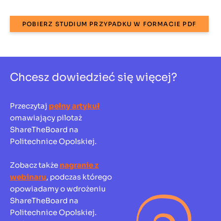
POBIERZ STUDIUM PRZYPADKU W FORMACIE PDF
Chcesz dowiedzieć się więcej?
Przeczytaj
pełny artykuł
omawiający pilotaż
ShareTheBoard na
Politechnice Opolskiej.
Zobacz także
nagranie z
webinaru
, podczas którego
opowiadamy o wdrożeniu
ShareTheBoard na
Politechnice Opolskiej.