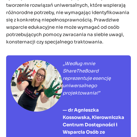
tworzenie rozwiązań uniwersalnych, które wspierają
różnorodne potrzeby, nie wymagając identyfikowania
się z konkretną niepełnosprawnością. Prawdziwe
wsparcie edukacyjne nie może wymagać od osób
potrzebujących pomocy zwracania na siebie uwagi,
konsternacji czy specjalnego traktowania.
„Według mnie
ShareTheBoard
reprezentuje esencję
uniwersalnego
projektowania!”
— dr Agnieszka
Kossowska, Kierowniczka
Centrum Dostępności i
Wsparcia Osób ze