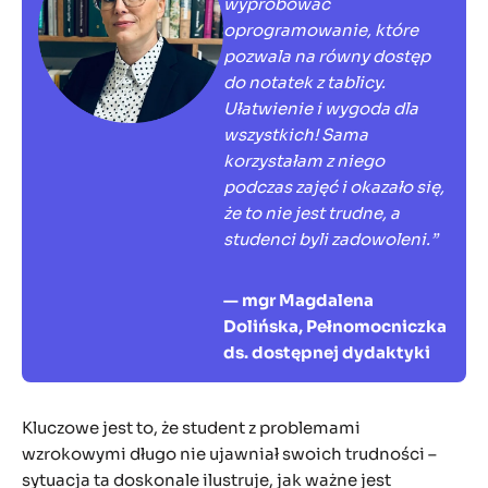
wypróbować
oprogramowanie, które
pozwala na równy dostęp
do notatek z tablicy.
Ułatwienie i wygoda dla
wszystkich! Sama
korzystałam z niego
podczas zajęć i okazało się,
że to nie jest trudne, a
studenci byli zadowoleni.”
— mgr Magdalena
Dolińska, Pełnomocniczka
ds. dostępnej dydaktyki
Kluczowe jest to, że student z problemami
wzrokowymi długo nie ujawniał swoich trudności –
sytuacja ta doskonale ilustruje, jak ważne jest