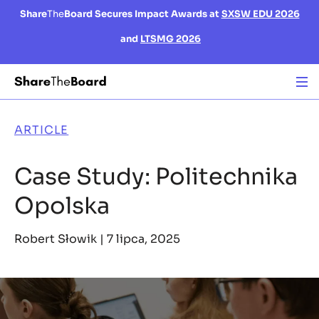
Share
The
Board Secures Impact Awards at
SXSW EDU 2026
and
LTSMG 2026
ARTICLE
Case Study: Politechnika
Opolska
Robert Słowik |
7 lipca, 2025